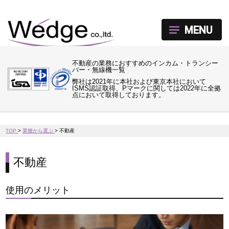
MENU
不動産の業務におすすめのインカム・トランシー
バー・無線機一覧
弊社は2021年に本社および東京本社において
ISMS認証取得、Pマークに関しては2022年に全拠
点において取得しております。
TOP
>
業種から選ぶ
>
不動産
不動産
使用のメリット