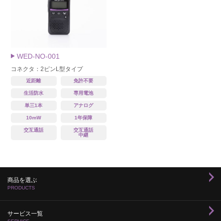
WED-NO-001
コネクタ：2ピンL型タイプ
近距離
免許不要
生活防水
専用電池
単三1本
アナログ
10mW
1年保障
交互通話
交互通話
中継
商品を選ぶ
PRODUCTS
サービス一覧