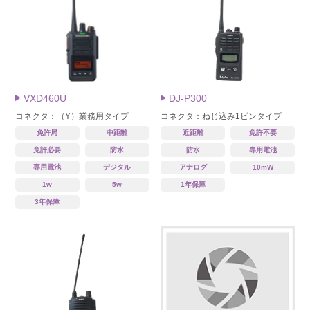
VXD460U
DJ-P300
コネクタ：（Y）業務用タイプ
コネクタ：ねじ込み1ピンタイプ
免許局
中距離
近距離
免許不要
免許必要
防水
防水
専用電池
専用電池
デジタル
アナログ
10mW
1w
5w
1年保障
3年保障