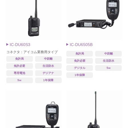
IC-DU60S3
IC-DU6505B
コネクタ：アイコム業務用タイプ
免許局
中距離
免許局
中距離
免許必要
生活防水
免許必要
生活防水
デジタル
5w
専用電池
デジアナ
1年保障
5w
1年保障