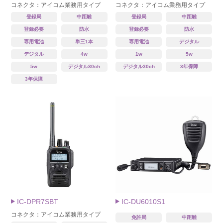
コネクタ：アイコム業務用タイプ
コネクタ：アイコム業務用タイプ
登録局
中距離
登録局
中距離
登録必要
防水
登録必要
防水
専用電池
単三1本
専用電池
デジタル
デジタル
4w
1w
5w
5w
デジタル30ch
デジタル30ch
3年保障
3年保障
IC-DPR7SBT
IC-DU6010S1
コネクタ：アイコム業務用タイプ
免許局
中距離