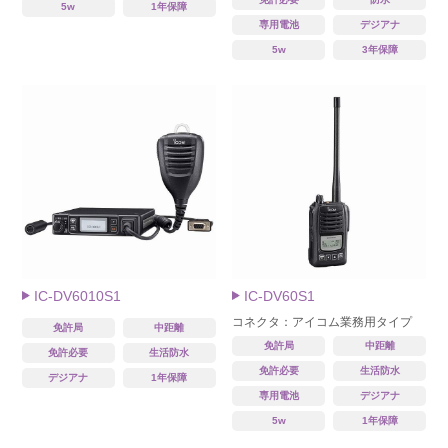
5w
1年保障
専用電池
デジアナ
5w
3年保障
IC-DV6010S1
IC-DV60S1
コネクタ：アイコム業務用タイプ
免許局
中距離
免許局
中距離
免許必要
生活防水
免許必要
生活防水
デジアナ
1年保障
専用電池
デジアナ
5w
1年保障