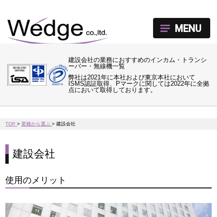
MENU
建設会社の業務におすすめのインカム・トランシ
ーバー・無線機一覧
弊社は2021年に本社および東京本社において
ISMS認証取得、Pマークに関しては2022年に全拠
点において取得しております。
TOP
>
業種から選ぶ
>
建設会社
建設会社
使用のメリット