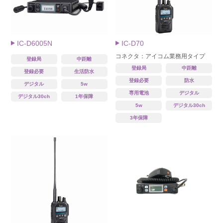
IC-D6005N
IC-D70
コネクタ：アイコム業務用タイプ
登録局
中距離
登録局
中距離
登録必要
生活防水
登録必要
防水
デジタル
5w
専用電池
デジタル
デジタル30ch
1年保障
5w
デジタル30ch
3年保障