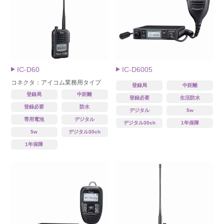
IC-D60
IC-D6005
コネクタ：アイコム業務用タイプ
登録局
中距離
登録局
中距離
登録必要
生活防水
登録必要
防水
デジタル
5w
専用電池
デジタル
デジタル30ch
1年保障
5w
デジタル30ch
1年保障