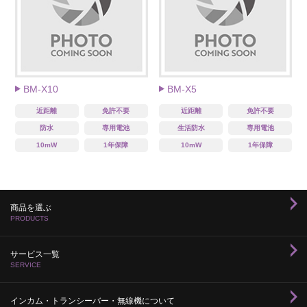
BM-X10
BM-X5
近距離
免許不要
近距離
免許不要
防水
専用電池
生活防水
専用電池
10mW
1年保障
10mW
1年保障
商品を選ぶ
PRODUCTS
サービス一覧
SERVICE
インカム・トランシーバー・無線機について