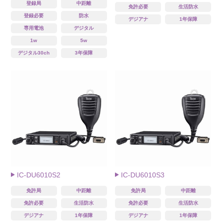
登録局
中距離
免許必要
生活防水
登録必要
防水
デジアナ
1年保障
専用電池
デジタル
1w
5w
デジタル30ch
3年保障
IC-DU6010S2
IC-DU6010S3
免許局
中距離
免許局
中距離
免許必要
生活防水
免許必要
生活防水
デジアナ
1年保障
デジアナ
1年保障