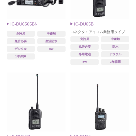
IC-DU6505BN
IC-DU65B
コネクタ：アイコム業務用タイプ
免許局
中距離
免許局
中距離
免許必要
生活防水
免許必要
防水
デジタル
5w
専用電池
デジタル
1年保障
5w
3年保障