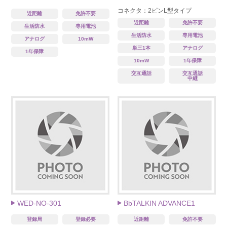
DJ-PHM20
コネクタ：2ピンL型タイプ
近距離
免許不要
近距離
免許不要
生活防水
専用電池
生活防水
専用電池
アナログ
10mW
単三1本
アナログ
1年保障
10mW
1年保障
交互通話
交互通話
中継
WED-NO-301
BbTALKIN ADVANCE1
登録局
登録必要
近距離
免許不要