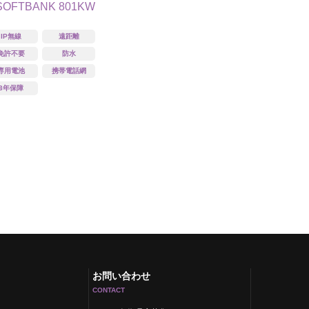
SOFTBANK 801KW
IP無線
遠距離
免許不要
防水
専用電池
携帯電話網
3年保障
お問い合わせ
CONTACT