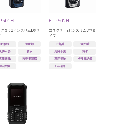
IP501H
IP502H
ネクタ：2ピンスリムL型タ
コネクタ：2ピンスリムL型タ
プ
イプ
IP無線
遠距離
IP無線
遠距離
免許不要
防水
免許不要
防水
専用電池
携帯電話網
専用電池
携帯電話網
1年保障
1年保障