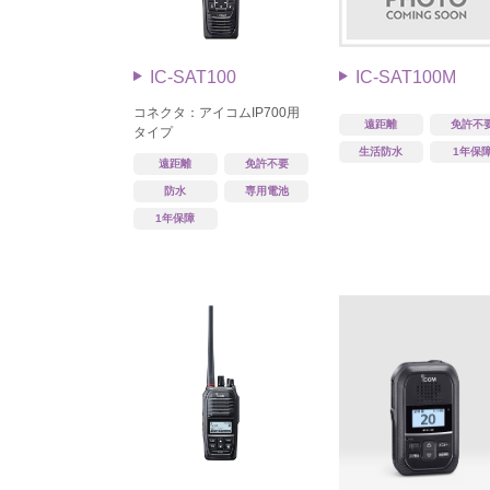
IC-SAT100
IC-SAT100M
コネクタ：アイコムIP700用
遠距離
免許不
タイプ
生活防水
1年保
遠距離
免許不要
防水
専用電池
1年保障