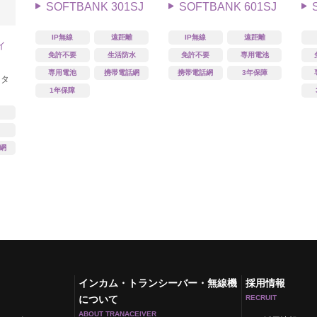
SOFTBANK 301SJ
SOFTBANK 601SJ
IP無線
遠距離
IP無線
遠距離
ウィ
免許不要
生活防水
免許不要
専用電池
専用電池
携帯電話網
携帯電話網
3年保障
ンタ
1年保障
網
インカム・トランシーバー・無線機
採用情報
について
RECRUIT
ABOUT TRANACEIVER