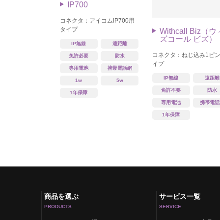
IP700
コネクタ：アイコムIP700用
タイプ
Withcall Biz（
ズコール ビズ）
IP無線
遠距離
コネクタ：ねじ込み1ピ
免許必要
防水
イプ
専用電池
携帯電話網
IP無線
遠距離
1w
5w
免許不要
防水
1年保障
専用電池
携帯電話
1年保障
商品を選ぶ
サービス一覧
PRODUCTS
SERVICE