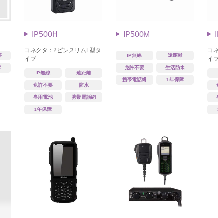
IP500H
IP500M
コネクタ：2ピンスリムL型タ
コ
要
IP無線
遠距離
イプ
イ
障
免許不要
生活防水
IP無線
遠距離
携帯電話網
1年保障
免許不要
防水
専用電池
携帯電話網
1年保障