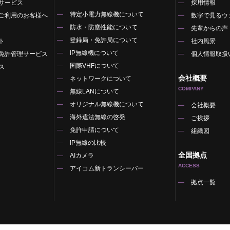
サービス
採用情報
特定小電力無線機について
ご利用のお客様へ
数字で見るウ
防水・防塵性能について
先輩からの声
登録局・免許局について
ト
社内風景
IP無線機について
免許管理サービス
個人情報取扱
国際VHFについて
ス
会社概要
ネットワークについて
COMPANY
無線LANについて
オリジナル無線機について
覧
会社概要
海外違法無線の啓発
ご挨拶
免許申請について
組織図
IP無線の比較
全国拠点
AIカメラ
ACCESS
アイコム新トランシーバー
拠点一覧