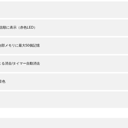
着信順に表示（赤色LED）
内部メモリに最大50個記憶
よる消去/タイマー自動消去
音色