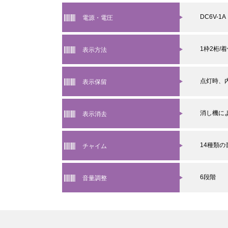
DC6V-1A
電源・電圧
1枠2桁/
表示方法
点灯時、
表示保留
消し機に
表示消去
14種類の
チャイム
6段階
音量調整