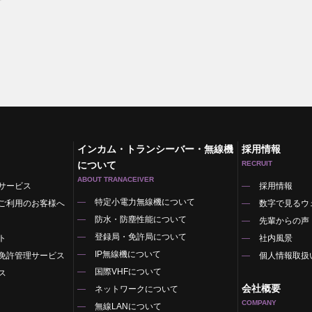
インカム・トランシーバー・無線機
採用情報
について
RECRUIT
ABOUT TRANACEIVER
サービス
採用情報
特定小電力無線機について
ご利用のお客様へ
数字で見るウ
防水・防塵性能について
先輩からの声
登録局・免許局について
ト
社内風景
IP無線機について
免許管理サービス
個人情報取扱
国際VHFについて
ス
会社概要
ネットワークについて
COMPANY
無線LANについて