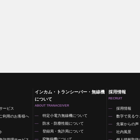
インカム・トランシーバー・無線機
採用情報
について
RECRUIT
ABOUT TRANACEIVER
サービス
採用情報
特定小電力無線機について
ご利用のお客様へ
数字で見るウ
防水・防塵性能について
先輩からの声
登録局・免許局について
ト
社内風景
IP無線機について
免許管理サービス
個人情報取扱