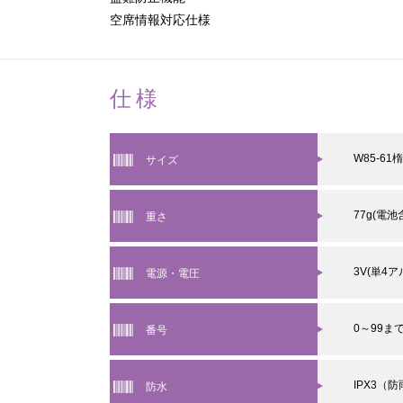
空席情報対応仕様
仕様
W85-61
サイズ
77g(電池
重さ
3V(単4
電源・電圧
0～99ま
番号
IPX3（
防水