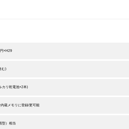
楕円×H29
含む)
アルカリ乾電池×2本)
で内蔵メモリに登録/更可能
防雨型）相当