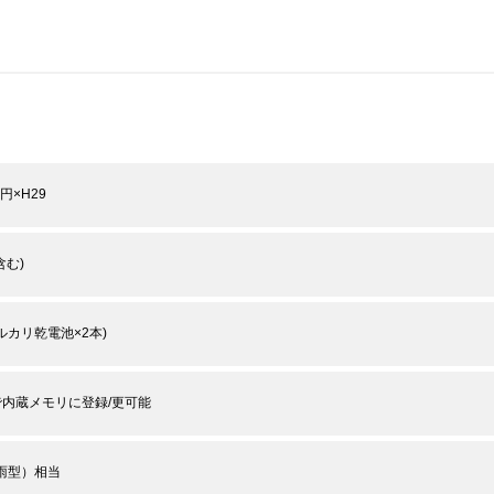
楕円×H29
含む)
アルカリ乾電池×2本)
で内蔵メモリに登録/更可能
防雨型）相当