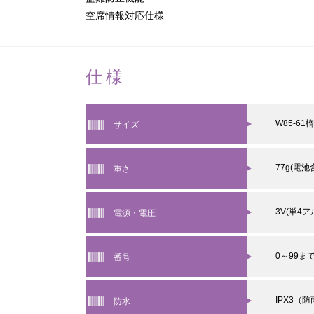
空席情報対応仕様
仕様
W85-61
サイズ
77g(電池
重さ
3V(単4
電源・電圧
0～99ま
番号
IPX3（
防水