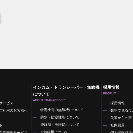
インカム・トランシーバー・無線機
採用情報
について
RECRUIT
ABOUT TRANACEIVER
サービス
採用情報
特定小電力無線機について
ご利用のお客様へ
数字で見るウ
防水・防塵性能について
先輩からの声
登録局・免許局について
ト
社内風景
IP無線機について
免許管理サービス
個人情報取扱