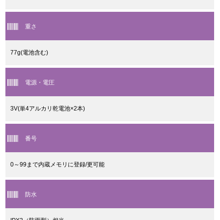
重さ
77g(電池含む)
電源・電圧
3V(単4アルカリ乾電池×2本)
番号
0～99まで内蔵メモリに登録/更可能
防水