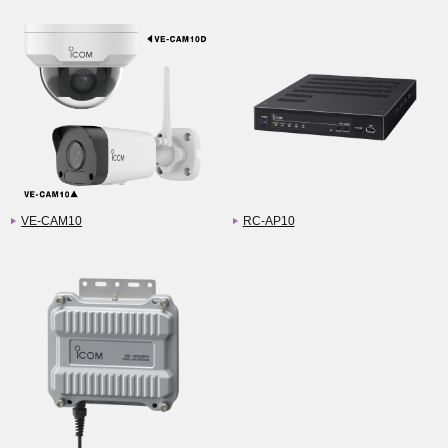
VE-CAM10
RC-AP10