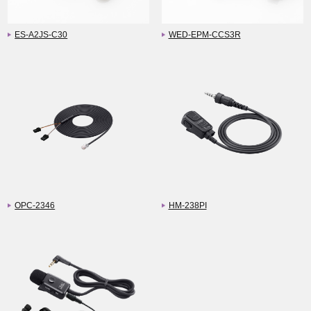
ES-A2JS-C30
WED-EPM-CCS3R
OPC-2346
HM-238PI