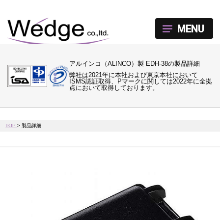
MENU
アルインコ（ALINCO）製 EDH-38の製品詳細
弊社は2021年に本社および東京本社において
ISMS認証取得、Pマークに関しては2022年に全拠
点において取得しております。
TOP
>
製品詳細