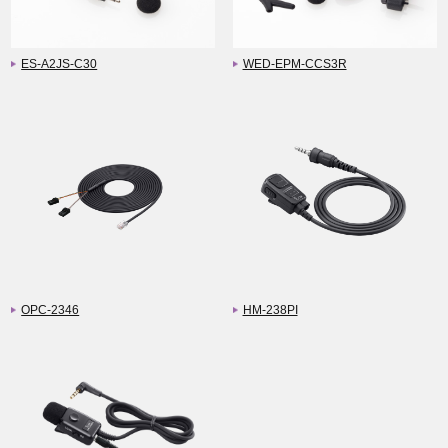
ES-A2JS-C30
WED-EPM-CCS3R
OPC-2346
HM-238PI