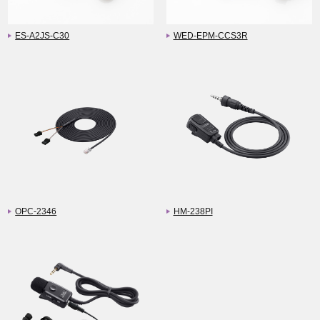
ES-A2JS-C30
WED-EPM-CCS3R
OPC-2346
HM-238PI