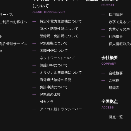
について
RECRUIT
ABOUT TRANACEIVER
サービス
採用情報
特定小電力無線機について
ご利用のお客様へ
数字で見るウ
防水・防塵性能について
先輩からの声
登録局・免許局について
ト
社内風景
IP無線機について
免許管理サービス
個人情報取扱
国際VHFについて
ス
会社概要
ネットワークについて
COMPANY
無線LANについて
オリジナル無線機について
覧
会社概要
海外違法無線の啓発
ご挨拶
免許申請について
組織図
IP無線の比較
全国拠点
AIカメラ
ACCESS
アイコム新トランシーバー
拠点一覧