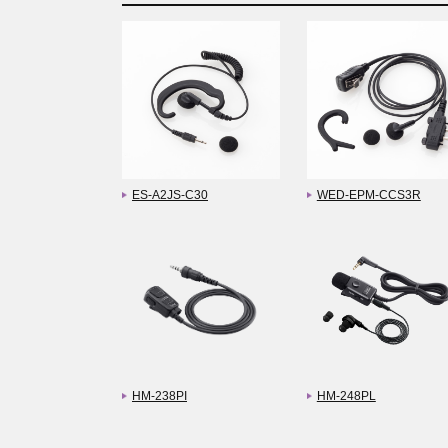
ES-A2JS-C30
WED-EPM-CCS3R
HM-238PI
HM-248PL