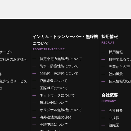
インカム・トランシーバー・無線機
採用情報
について
RECRUIT
ABOUT TRANACEIVER
サービス
採用情報
特定小電力無線機について
ご利用のお客様へ
数字で見るウ
防水・防塵性能について
先輩からの声
登録局・免許局について
ト
社内風景
IP無線機について
免許管理サービス
個人情報取扱
国際VHFについて
ス
会社概要
ネットワークについて
COMPANY
無線LANについて
オリジナル無線機について
覧
会社概要
海外違法無線の啓発
ご挨拶
免許申請について
組織図