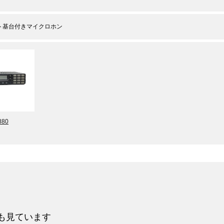
ト基台付きマイクロホン
880
も見ています