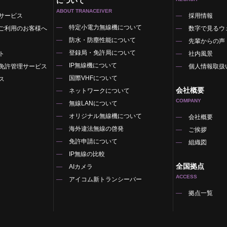
について
ABOUT TRANACEIVER
サービス
採用情報
特定小電力無線機について
ご利用のお客様へ
数字で見るウ
防水・防塵性能について
先輩からの声
登録局・免許局について
ト
社内風景
IP無線機について
免許管理サービス
個人情報取扱
国際VHFについて
ス
会社概要
ネットワークについて
COMPANY
無線LANについて
オリジナル無線機について
覧
会社概要
海外違法無線の啓発
ご挨拶
免許申請について
組織図
IP無線の比較
全国拠点
AIカメラ
ACCESS
アイコム新トランシーバー
拠点一覧