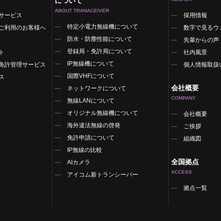
について
ABOUT TRANACEIVER
サービス
採用情報
特定小電力無線機について
ご利用のお客様へ
数字で見るウ
防水・防塵性能について
先輩からの声
登録局・免許局について
ト
社内風景
IP無線機について
免許管理サービス
個人情報取扱
国際VHFについて
ス
会社概要
ネットワークについて
COMPANY
無線LANについて
オリジナル無線機について
覧
会社概要
海外違法無線の啓発
ご挨拶
免許申請について
組織図
IP無線の比較
全国拠点
AIカメラ
ACCESS
アイコム新トランシーバー
拠点一覧