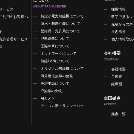
について
ABOUT TRANACEIVER
サービス
採用情報
特定小電力無線機について
ご利用のお客様へ
数字で見るウ
防水・防塵性能について
先輩からの声
登録局・免許局について
ト
社内風景
IP無線機について
免許管理サービス
個人情報取扱
国際VHFについて
ス
会社概要
ネットワークについて
COMPANY
無線LANについて
オリジナル無線機について
覧
会社概要
海外違法無線の啓発
ご挨拶
免許申請について
組織図
IP無線の比較
全国拠点
AIカメラ
ACCESS
アイコム新トランシーバー
拠点一覧