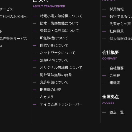
について
ABOUT TRANACEIVER
サービス
採用情報
特定小電力無線機について
ご利用のお客様へ
数字で見るウ
防水・防塵性能について
先輩からの声
登録局・免許局について
ト
社内風景
IP無線機について
免許管理サービス
個人情報取扱
国際VHFについて
ス
会社概要
ネットワークについて
COMPANY
無線LANについて
オリジナル無線機について
覧
会社概要
海外違法無線の啓発
ご挨拶
免許申請について
組織図
IP無線の比較
全国拠点
AIカメラ
ACCESS
アイコム新トランシーバー
拠点一覧