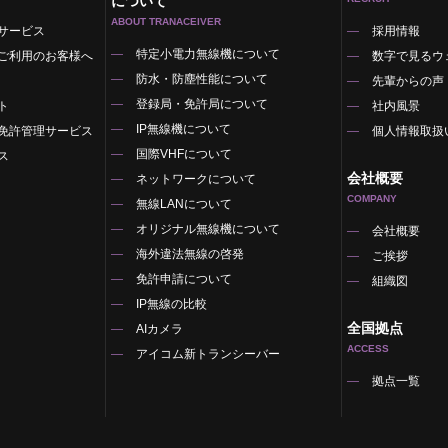
について
ABOUT TRANACEIVER
サービス
採用情報
特定小電力無線機について
ご利用のお客様へ
数字で見るウ
防水・防塵性能について
先輩からの声
登録局・免許局について
ト
社内風景
IP無線機について
免許管理サービス
個人情報取扱
国際VHFについて
ス
会社概要
ネットワークについて
COMPANY
無線LANについて
オリジナル無線機について
覧
会社概要
海外違法無線の啓発
ご挨拶
免許申請について
組織図
IP無線の比較
全国拠点
AIカメラ
ACCESS
アイコム新トランシーバー
拠点一覧