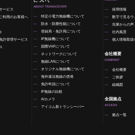
について
ABOUT TRANACEIVER
サービス
採用情報
特定小電力無線機について
ご利用のお客様へ
数字で見るウ
防水・防塵性能について
先輩からの声
登録局・免許局について
ト
社内風景
IP無線機について
免許管理サービス
個人情報取扱
国際VHFについて
ス
会社概要
ネットワークについて
COMPANY
無線LANについて
オリジナル無線機について
覧
会社概要
海外違法無線の啓発
ご挨拶
免許申請について
組織図
IP無線の比較
全国拠点
AIカメラ
ACCESS
アイコム新トランシーバー
拠点一覧