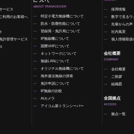
について
ABOUT TRANACEIVER
サービス
採用情報
特定小電力無線機について
ご利用のお客様へ
数字で見るウ
防水・防塵性能について
先輩からの声
登録局・免許局について
ト
社内風景
IP無線機について
免許管理サービス
個人情報取扱
国際VHFについて
ス
会社概要
ネットワークについて
COMPANY
無線LANについて
オリジナル無線機について
覧
会社概要
海外違法無線の啓発
ご挨拶
免許申請について
組織図
IP無線の比較
全国拠点
AIカメラ
ACCESS
アイコム新トランシーバー
拠点一覧