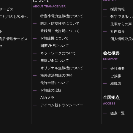
について
ABOUT TRANACEIVER
サービス
採用情報
特定小電力無線機について
ご利用のお客様へ
数字で見るウ
防水・防塵性能について
先輩からの声
登録局・免許局について
ト
社内風景
IP無線機について
免許管理サービス
個人情報取扱
国際VHFについて
ス
会社概要
ネットワークについて
COMPANY
無線LANについて
オリジナル無線機について
覧
会社概要
海外違法無線の啓発
ご挨拶
免許申請について
組織図
IP無線の比較
全国拠点
AIカメラ
ACCESS
アイコム新トランシーバー
拠点一覧