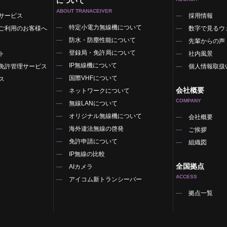
について
ABOUT TRANACEIVER
サービス
採用情報
特定小電力無線機について
ご利用のお客様へ
数字で見るウ
防水・防塵性能について
先輩からの声
登録局・免許局について
ト
社内風景
IP無線機について
免許管理サービス
個人情報取扱
国際VHFについて
ス
会社概要
ネットワークについて
COMPANY
無線LANについて
オリジナル無線機について
覧
会社概要
海外違法無線の啓発
ご挨拶
免許申請について
組織図
IP無線の比較
全国拠点
AIカメラ
ACCESS
アイコム新トランシーバー
拠点一覧