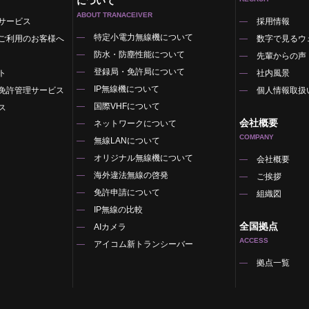
について
ABOUT TRANACEIVER
サービス
採用情報
特定小電力無線機について
ご利用のお客様へ
数字で見るウ
防水・防塵性能について
先輩からの声
登録局・免許局について
ト
社内風景
IP無線機について
免許管理サービス
個人情報取扱
国際VHFについて
ス
会社概要
ネットワークについて
COMPANY
無線LANについて
オリジナル無線機について
覧
会社概要
海外違法無線の啓発
ご挨拶
免許申請について
組織図
IP無線の比較
全国拠点
AIカメラ
ACCESS
アイコム新トランシーバー
拠点一覧