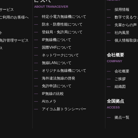
について
ABOUT TRANACEIVER
サービス
採用情報
特定小電力無線機について
ご利用のお客様へ
数字で見るウ
防水・防塵性能について
先輩からの声
登録局・免許局について
ト
社内風景
IP無線機について
免許管理サービス
個人情報取扱
国際VHFについて
ス
会社概要
ネットワークについて
COMPANY
無線LANについて
オリジナル無線機について
覧
会社概要
海外違法無線の啓発
ご挨拶
免許申請について
組織図
IP無線の比較
全国拠点
AIカメラ
ACCESS
アイコム新トランシーバー
拠点一覧