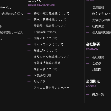
について
ABOUT TRANACEIVER
サービス
採用情報
特定小電力無線機について
ご利用のお客様へ
数字で見るウ
防水・防塵性能について
先輩からの声
登録局・免許局について
ト
社内風景
IP無線機について
免許管理サービス
個人情報取扱
国際VHFについて
ス
会社概要
ネットワークについて
COMPANY
無線LANについて
オリジナル無線機について
覧
会社概要
海外違法無線の啓発
ご挨拶
免許申請について
組織図
IP無線の比較
全国拠点
AIカメラ
ACCESS
アイコム新トランシーバー
拠点一覧