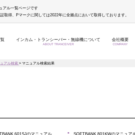
ュアル一覧ページです
S認証取得、Pマークに関しては2022年に全拠点において取得しております。
一覧
インカム・トランシーバー・無線機について
会社概要
ABOUT TRANCEIVER
COMPANY
ニュアル検索
>
マニュアル検索結果
TBANK 601SJのマニュアル
SOFTBANK 801KWのマニュア