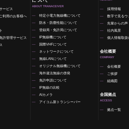
について
ABOUT TRANACEIVER
サービス
採用情報
特定小電力無線機について
ご利用のお客様へ
数字で見るウ
防水・防塵性能について
先輩からの声
登録局・免許局について
ト
社内風景
IP無線機について
免許管理サービス
個人情報取扱
国際VHFについて
ス
会社概要
ネットワークについて
COMPANY
無線LANについて
オリジナル無線機について
覧
会社概要
海外違法無線の啓発
ご挨拶
免許申請について
組織図
IP無線の比較
全国拠点
AIカメラ
ACCESS
アイコム新トランシーバー
拠点一覧