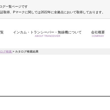
ログ一覧ページです
S認証取得、Pマークに関しては2022年に全拠点において取得しております。
一覧
インカム・トランシーバー・無線機について
会社概要
ABOUT TRANCEIVER
COMPANY
タログ検索
>
カタログ検索結果