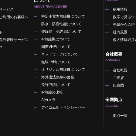
について
ABOUT TRANACEIVER
サービス
採用情報
特定小電力無線機について
ご利用のお客様へ
数字で見るウ
防水・防塵性能について
先輩からの声
登録局・免許局について
ト
社内風景
IP無線機について
免許管理サービス
個人情報取扱
国際VHFについて
ス
会社概要
ネットワークについて
COMPANY
無線LANについて
オリジナル無線機について
覧
会社概要
海外違法無線の啓発
ご挨拶
免許申請について
組織図
IP無線の比較
全国拠点
AIカメラ
ACCESS
アイコム新トランシーバー
拠点一覧