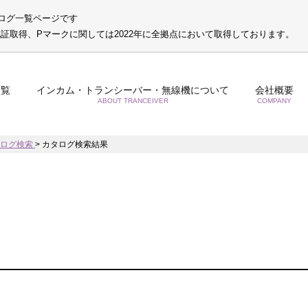
ログ一覧ページです
S認証取得、Pマークに関しては2022年に全拠点において取得しております。
一覧
インカム・トランシーバー・無線機について
会社概要
ABOUT TRANCEIVER
COMPANY
タログ検索
>
カタログ検索結果