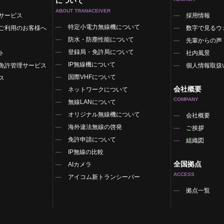
について
ABOUT TRANACEIVER
サービス
採用情報
特定小電力無線機について
ご利用のお客様へ
数字で見るウ
防水・防塵性能について
先輩からの声
登録局・免許局について
ト
社内風景
IP無線機について
免許管理サービス
個人情報取扱
国際VHFについて
ス
会社概要
ネットワークについて
COMPANY
無線LANについて
オリジナル無線機について
覧
会社概要
海外違法無線の啓発
ご挨拶
免許申請について
組織図
IP無線の比較
全国拠点
AIカメラ
ACCESS
アイコム新トランシーバー
拠点一覧