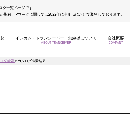
ログ一覧ページです
S認証取得、Pマークに関しては2022年に全拠点において取得しております。
一覧
インカム・トランシーバー・無線機について
会社概要
ABOUT TRANCEIVER
COMPANY
タログ検索
>
カタログ検索結果