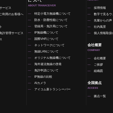
について
ABOUT TRANACEIVER
サービス
採用情報
特定小電力無線機について
ご利用のお客様へ
数字で見るウ
防水・防塵性能について
先輩からの声
登録局・免許局について
ト
社内風景
IP無線機について
免許管理サービス
個人情報取扱
国際VHFについて
ス
会社概要
ネットワークについて
COMPANY
無線LANについて
オリジナル無線機について
覧
会社概要
海外違法無線の啓発
ご挨拶
免許申請について
組織図
IP無線の比較
全国拠点
AIカメラ
ACCESS
アイコム新トランシーバー
拠点一覧