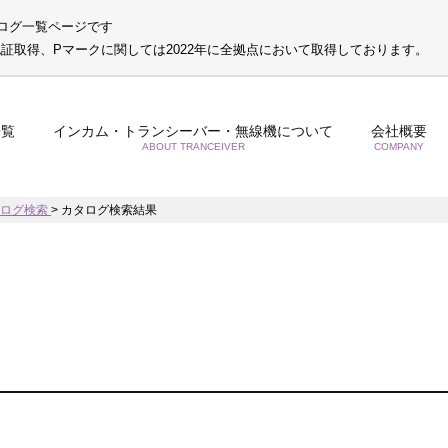
ログ一覧ページです
S認証取得、Pマークに関しては2022年に全拠点において取得しております。
一覧
インカム・トランシーバー・無線機について
会社概要
ABOUT TRANCEIVER
COMPANY
タログ検索
>
カタログ検索結果