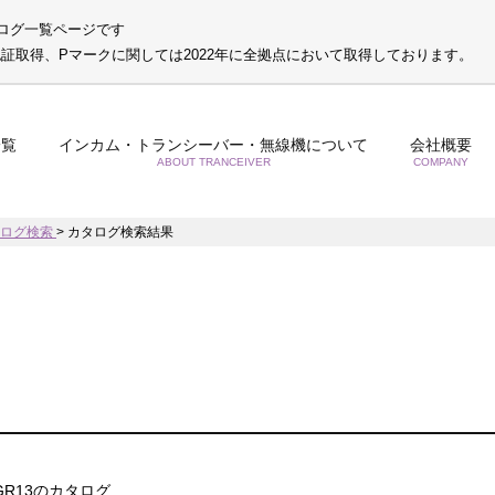
ログ一覧ページです
S認証取得、Pマークに関しては2022年に全拠点において取得しております。
一覧
インカム・トランシーバー・無線機について
会社概要
ABOUT TRANCEIVER
COMPANY
タログ検索
>
カタログ検索結果
-GR13のカタログ