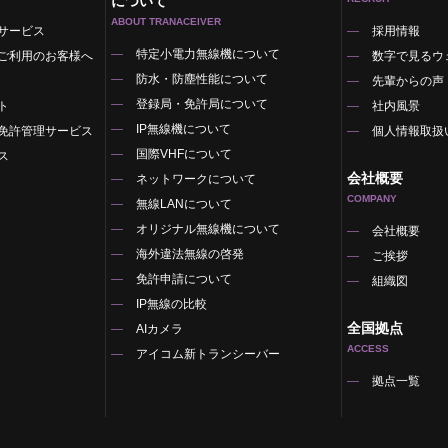
について
ABOUT TRANACEIVER
サービス
採用情報
特定小電力無線機について
ご利用のお客様へ
数字で見るウ
防水・防塵性能について
先輩からの声
登録局・免許局について
ト
社内風景
IP無線機について
免許管理サービス
個人情報取扱
国際VHFについて
ス
会社概要
ネットワークについて
COMPANY
無線LANについて
オリジナル無線機について
覧
会社概要
海外違法無線の啓発
ご挨拶
免許申請について
組織図
IP無線の比較
全国拠点
AIカメラ
ACCESS
アイコム新トランシーバー
拠点一覧