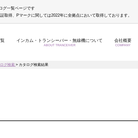
ログ一覧ページです
S認証取得、Pマークに関しては2022年に全拠点において取得しております。
一覧
インカム・トランシーバー・無線機について
会社概要
ABOUT TRANCEIVER
COMPANY
タログ検索
>
カタログ検索結果