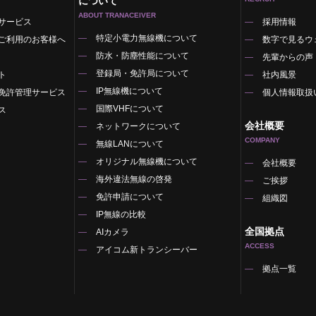
について
ABOUT TRANACEIVER
サービス
採用情報
特定小電力無線機について
ご利用のお客様へ
数字で見るウ
防水・防塵性能について
先輩からの声
登録局・免許局について
ト
社内風景
IP無線機について
免許管理サービス
個人情報取扱
国際VHFについて
ス
会社概要
ネットワークについて
COMPANY
無線LANについて
オリジナル無線機について
覧
会社概要
海外違法無線の啓発
ご挨拶
免許申請について
組織図
IP無線の比較
全国拠点
AIカメラ
ACCESS
アイコム新トランシーバー
拠点一覧