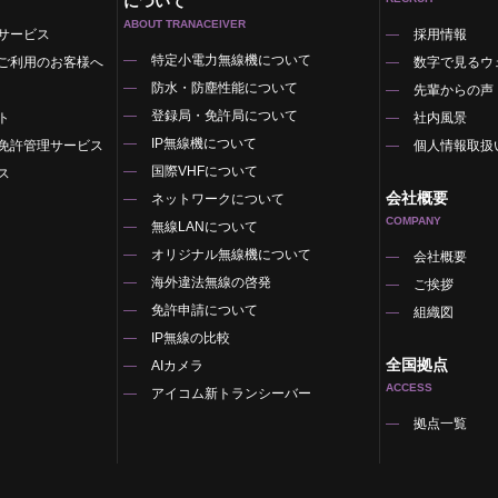
について
ABOUT TRANACEIVER
サービス
採用情報
特定小電力無線機について
ご利用のお客様へ
数字で見るウ
防水・防塵性能について
先輩からの声
登録局・免許局について
ト
社内風景
IP無線機について
免許管理サービス
個人情報取扱
国際VHFについて
ス
会社概要
ネットワークについて
COMPANY
無線LANについて
オリジナル無線機について
覧
会社概要
海外違法無線の啓発
ご挨拶
免許申請について
組織図
IP無線の比較
全国拠点
AIカメラ
ACCESS
アイコム新トランシーバー
拠点一覧