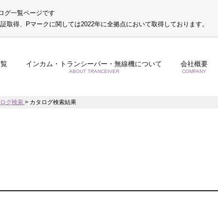
ログ一覧ページです
S認証取得、Pマークに関しては2022年に全拠点において取得しております。
一覧
インカム・トランシーバー・無線機について
会社概要
ABOUT TRANCEIVER
COMPANY
タログ検索
>
カタログ検索結果