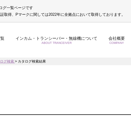
ログ一覧ページです
S認証取得、Pマークに関しては2022年に全拠点において取得しております。
一覧
インカム・トランシーバー・無線機について
会社概要
ABOUT TRANCEIVER
COMPANY
タログ検索
>
カタログ検索結果