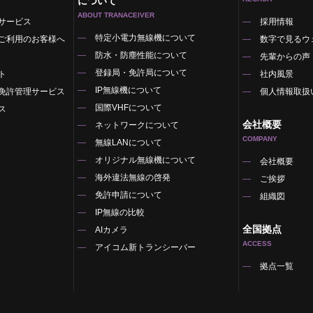
について
ABOUT TRANACEIVER
サービス
採用情報
特定小電力無線機について
ご利用のお客様へ
数字で見るウ
防水・防塵性能について
先輩からの声
登録局・免許局について
ト
社内風景
IP無線機について
免許管理サービス
個人情報取扱
国際VHFについて
ス
会社概要
ネットワークについて
COMPANY
無線LANについて
オリジナル無線機について
覧
会社概要
海外違法無線の啓発
ご挨拶
免許申請について
組織図
IP無線の比較
全国拠点
AIカメラ
ACCESS
アイコム新トランシーバー
拠点一覧