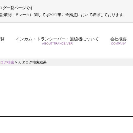
ログ一覧ページです
S認証取得、Pマークに関しては2022年に全拠点において取得しております。
一覧
インカム・トランシーバー・無線機について
会社概要
ABOUT TRANCEIVER
COMPANY
タログ検索
>
カタログ検索結果