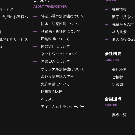
について
ABOUT TRANACEIVER
サービス
採用情報
特定小電力無線機について
ご利用のお客様へ
数字で見るウ
防水・防塵性能について
先輩からの声
登録局・免許局について
ト
社内風景
IP無線機について
免許管理サービス
個人情報取扱
国際VHFについて
ス
会社概要
ネットワークについて
COMPANY
無線LANについて
オリジナル無線機について
覧
会社概要
海外違法無線の啓発
ご挨拶
免許申請について
組織図
IP無線の比較
全国拠点
AIカメラ
ACCESS
アイコム新トランシーバー
拠点一覧