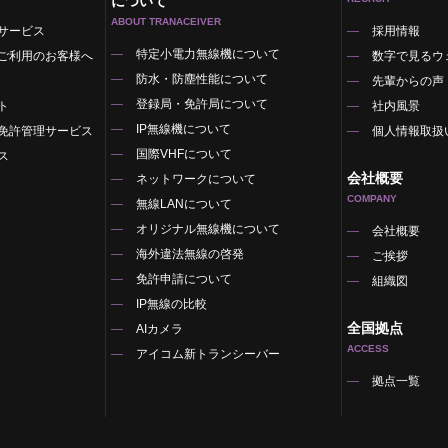
について
ABOUT TRANACEIVER
サービス
採用情報
特定小電力無線機について
ご利用のお客様へ
数字で見るウ
防水・防塵性能について
先輩からの声
登録局・免許局について
ト
社内風景
IP無線機について
免許管理サービス
個人情報取扱
国際VHFについて
ス
会社概要
ネットワークについて
COMPANY
無線LANについて
オリジナル無線機について
覧
会社概要
海外違法無線の啓発
ご挨拶
免許申請について
組織図
IP無線の比較
全国拠点
AIカメラ
ACCESS
アイコム新トランシーバー
拠点一覧