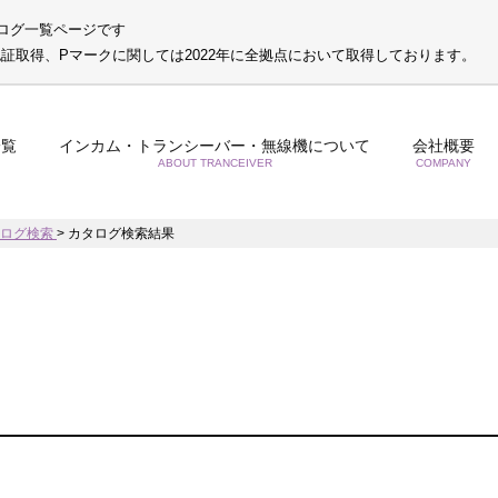
ログ一覧ページです
S認証取得、Pマークに関しては2022年に全拠点において取得しております。
一覧
インカム・トランシーバー・無線機について
会社概要
ABOUT TRANCEIVER
COMPANY
タログ検索
>
カタログ検索結果