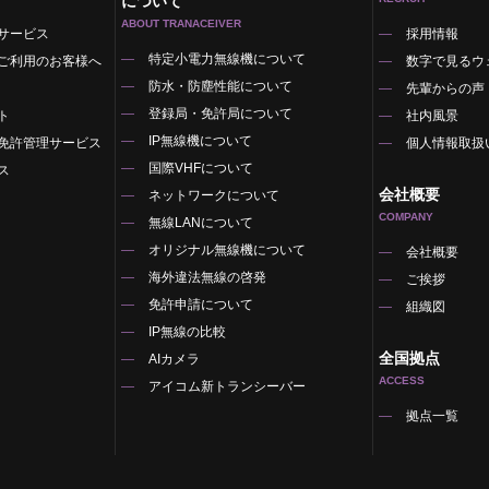
について
ABOUT TRANACEIVER
サービス
採用情報
特定小電力無線機について
ご利用のお客様へ
数字で見るウ
防水・防塵性能について
先輩からの声
登録局・免許局について
ト
社内風景
IP無線機について
免許管理サービス
個人情報取扱
国際VHFについて
ス
会社概要
ネットワークについて
COMPANY
無線LANについて
オリジナル無線機について
覧
会社概要
海外違法無線の啓発
ご挨拶
免許申請について
組織図
IP無線の比較
全国拠点
AIカメラ
ACCESS
アイコム新トランシーバー
拠点一覧