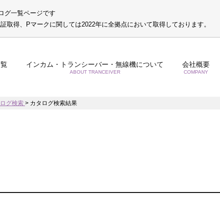
ログ一覧ページです
S認証取得、Pマークに関しては2022年に全拠点において取得しております。
一覧
インカム・トランシーバー・無線機について
会社概要
ABOUT TRANCEIVER
COMPANY
タログ検索
>
カタログ検索結果