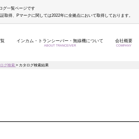
ログ一覧ページです
S認証取得、Pマークに関しては2022年に全拠点において取得しております。
一覧
インカム・トランシーバー・無線機について
会社概要
ABOUT TRANCEIVER
COMPANY
タログ検索
>
カタログ検索結果