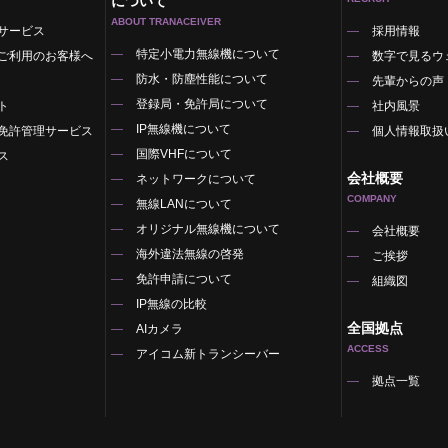
について
ABOUT TRANACEIVER
サービス
採用情報
特定小電力無線機について
ご利用のお客様へ
数字で見るウ
防水・防塵性能について
先輩からの声
登録局・免許局について
ト
社内風景
IP無線機について
免許管理サービス
個人情報取扱
国際VHFについて
ス
会社概要
ネットワークについて
COMPANY
無線LANについて
オリジナル無線機について
覧
会社概要
海外違法無線の啓発
ご挨拶
免許申請について
組織図
IP無線の比較
全国拠点
AIカメラ
ACCESS
アイコム新トランシーバー
拠点一覧