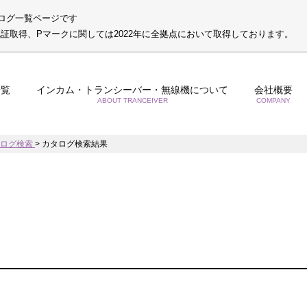
ログ一覧ページです
S認証取得、Pマークに関しては2022年に全拠点において取得しております。
一覧
インカム・トランシーバー・無線機について
会社概要
ABOUT TRANCEIVER
COMPANY
タログ検索
>
カタログ検索結果