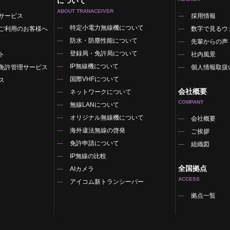
について
ABOUT TRANACEIVER
サービス
採用情報
特定小電力無線機について
ご利用のお客様へ
数字で見るウ
防水・防塵性能について
先輩からの声
登録局・免許局について
ト
社内風景
IP無線機について
免許管理サービス
個人情報取扱
国際VHFについて
ス
会社概要
ネットワークについて
COMPANY
無線LANについて
オリジナル無線機について
覧
会社概要
海外違法無線の啓発
ご挨拶
免許申請について
組織図
IP無線の比較
全国拠点
AIカメラ
ACCESS
アイコム新トランシーバー
拠点一覧