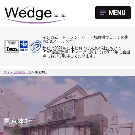
MENU
インカム・トランシーバー・無線機ウェッジの拠
点詳細ページです
弊社は2021年に本社および東京本社において
ISMS認証取得、Pマークに関しては2022年に全拠
点において取得しております。
TOP
>
全国拠点一覧
>
東京本社
東京本社