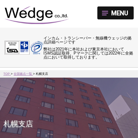
MENU
インカム・トランシーバー・無線機ウェッジの拠
点詳細ページです
弊社は2021年に本社および東京本社において
ISMS認証取得、Pマークに関しては2022年に全拠
点において取得しております。
TOP
>
全国拠点一覧
>
札幌支店
札幌支店