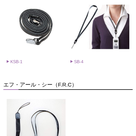
KSB-1
SB-4
エフ・アール・シー（F.R.C）