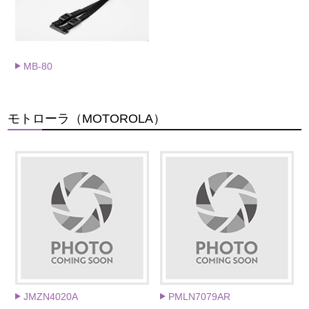
MB-80
モトローラ（MOTOROLA）
JMZN4020A
PMLN7079AR